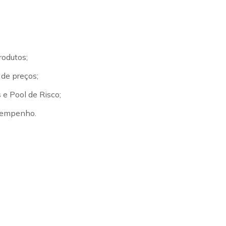
rodutos;
de preços;
 e Pool de Risco;
sempenho.