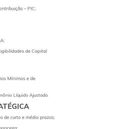
ntribuição – PIC;
RA;
gibilidades de Capital
rios Mínimos e de
mônio Líquido Ajustado.
ATÉGICA
os de curto e médio prazos;
anceira;