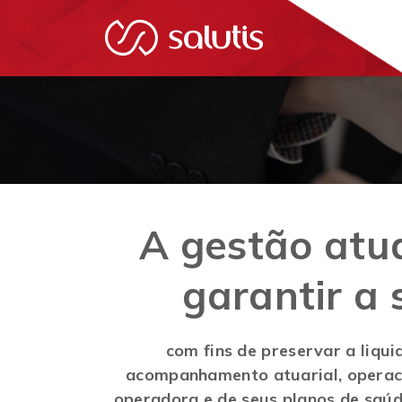
A gestão atua
garantir a
com fins de preservar a liqui
acompanhamento atuarial, operaci
operadora e de seus planos de saú